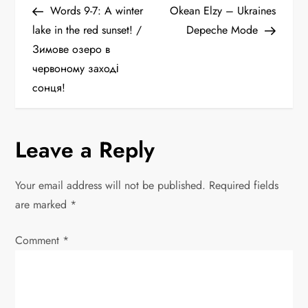
Post
Post
Words 9-7: A winter
Okean Elzy – Ukraines
o
lake in the red sunset! /
Depeche Mode
Зимове озеро в
s
червоному заході
t
сонця!
n
Leave a Reply
a
v
Your email address will not be published.
Required fields
are marked
*
i
Comment
*
g
a