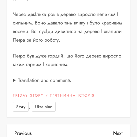
Через декілька років дерево виросло великим і
сильним. Воно давало тінь влітку і було красивим
восени. Всі сусіди дивилися на дерево і хвалили
Петра за його роботу.
Петро був дуже гордий, що його дерево виросло
таким гарним і корисним.
Translation and comments
FRIDAY STORY / П’ЯТНИЧНА ІСТОРІЯ
,
Story
Ukrainian
P
Previous
Next
Previous
Next