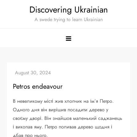
Skip
Discovering Ukrainian
to
A swede trying to learn Ukrainian
content
Petros endeavour
В невеликому місті жив хлопчик на ім’я Петро.
Одного дня він вирішив посадити дерево у
своєму дворі. Він знайшов маленький саджанець
і викопав яму. Петро поливав дерево щодня і
дбав про нього.